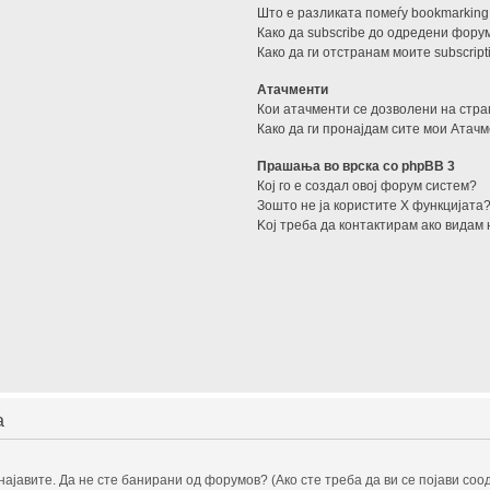
Што е разликата помеѓу bookmarking 
Како да subscribe до одредени фор
Како да ги отстранам моите subscript
Атачменти
Кои атачменти се дозволени на стр
Како да ги пронајдам сите мои Атач
Прашања во врска со phpBB 3
Кој го е создал овој форум систем?
Зошто не ја користите X функцијата
Kој треба да контактирам ако видам 
а
ајавите. Да не сте банирани од форумов? (Ако сте треба да ви се појави соод