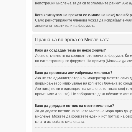
непотребни мислења за да си го зголемите ранкот. Ако 
Кога кликнувам на врската со е-маил на некој член ба
Само регистрираните членови можат да испраќаат е-маил
анонимни посетители на форумот..
Прашања во врска со Мислењата
Како да создадам тема во некој форум?
Лесно е, кликнете на соодветното копче во форумот. Ќе
на сите страници во форумот. На пример (
Можете да соз
Како да променам или избришам мислење?
Ако не сте администратор или модератор можете само д
формирање) со кликнување на копчето
Промена
во соодв
Ако никој не ви е одговорил на мислењето тогаш овој тек
промениле и зошто). Не заборавете дека обичните члено
Како да додадам потпис на моето мислење?
За да додате потпис на вашето мислење мора прво да кре
мислење. Можете да користете еден и ист потпис на сек
кога ги испраќате мислењата.