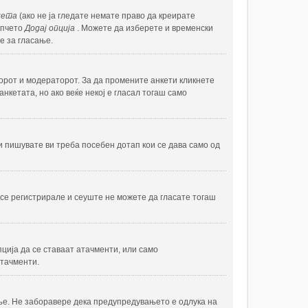
кета
(ако не ја гледате немате право да креирате
опчето
Додај опција
. Можете да изберете и временски
е за гласање.
торот и модераторот. За да промените анкети кликнете
нкетата, но ако веќе некој е гласал тогаш само
и пишувате ви треба посебен дотап кои се дава само од
се регистрирале и сеуште не можете да гласате тогаш
ција да се ставаат атачменти, или само
атачменти.
ње. Не заборавере дека предупредувањето е одлука на