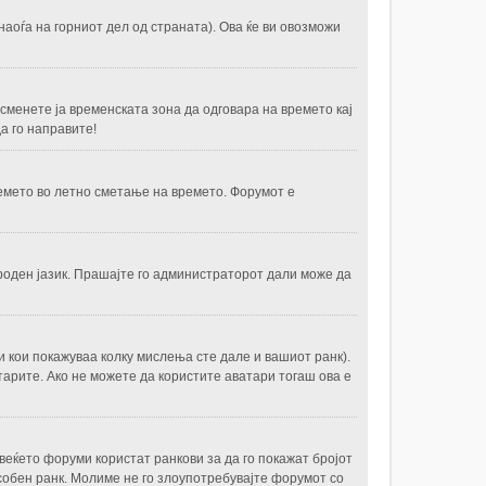
 наоѓа на горниот дел од страната). Ова ќе ви овозможи
 сменете ја временската зона да одговара на времето кај
а го направите!
ремето во летно сметање на времето. Форумот е
роден јазик. Прашајте го администраторот дали може да
и кои покажуваа колку мислења сте дале и вашиот ранк).
атарите. Ако не можете да користите аватари тогаш ова е
веќето форуми користат ранкови за да го покажат бројот
обен ранк. Молиме не го злоупотребувајте форумот со