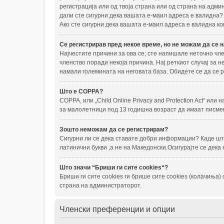
регистрација или од твоја страна или од страна на адми
дали сте сигурни дека вашата е-маил адреса е валидна?
Ако сте сигурни дека вашата е-маил адреса е валидна ко
Се регистрирав пред некое време, но не можам да се н
Најчестите причини за ова се; сте напишале неточно чле
членство поради некоја причина. Нај реткиот случај за 
намали големината на неговата база. Обидете се да се р
Што е COPPA?
COPPA, или „Child Online Privacy and Protection Act“ ил
за малолетници под 13 годишна возраст да имаат писме
Зошто неможам да се регистрирам?
Сигурни ли се дека ставате добри информации? Каде што
латинични букви ,а не на Македонски.Осигурајте се дека
Што значи “Бриши ги сите cookies“?
Бриши ги сите cookies ги брише сите cookies (колачиња
страна на администраторот.
Членски преференции и опции