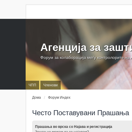
Агенција за зашт
Форум за колаборација меѓу контролорите на
ЧПП
Членови
Дома
Форум Индех
Често Поставувани Прашања
Прашања во врска со Најава и регистрација