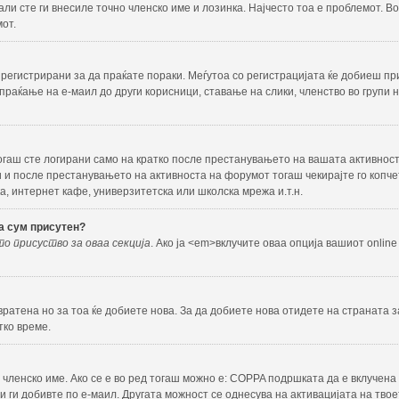
и сте ги внесиле точно членско име и лозинка. Најчесто тоа е проблемот. Во 
от.
регистрирани за да праќате пораки. Меѓутоа со регистрацијата ќе добиеш пр
спраќање на е-маил до други корисници, ставање на слики, членство во групи 
гаш сте логирани само на кратко после престанувањето на вашата активност
ни и после престанувањето на активноста на форумот тогаш чекирајте го коп
а, интернет кафе, универзитетска или школска мрежа и.т.н.
га сум присутен?
о присуство за оваа секција
. Ако ја <еm>вклучите
оваа опција вашиот online 
ратена но за тоа ќе добиете нова. За да добиете нова отидете на страната 
тко време.
членско име. Ако се е во ред тогаш можно е: COPPA подршката да е вклучена
кои ги добивте по е-маил. Другата можност се однесува на активацијата на тв