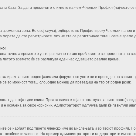
ашата база. За да ги промените кликнете на <ем>Членски Профил
(најчесто се
га временска зона. Во овој случај, одберете во Профил преку Члемски панел и
 морате да сте регистрирате. Ако не сте се регистриале тогаш сега е време д
но!
 зона точно а времето е уште различно тогаш проблемот е во промената на в
а летото времето ќе се разликува еден час од вашето реално време.
нсталирал вашиот роден јазик или форумот се уште не е преведен на вашиот 
не се во можност тогаш слободно можеш да преведиш на твојот роден јазик.
ат да стојат две слики. Првата слика е која го покажува вашиот ранк (ѕвезд
 и е особена за секој корисник. Адмистраторот одлучува дали ќе ги вклучи ав
вите се наоѓаат под твоето членско име во мислењата и во твојот профил). По
аат особените членови. На пример администраторот и модераторите имаат ос