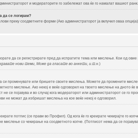
администраторот и модераторите го забележат ова ќе го намалат вашиот ранк
ра да се логирам?
ови преку соодветните форми (Ако администраторот ја вклучил оваа опција).
 морате да се регистрирате пред да испратите тема или мислење. Кои од ови
давате нови теми, Може да гласате во анкети, и.т.н.
)
а си променувате или бришете своите мислења. Можете да промените мислењ
етното мислење. Ако некој е веќе одговорил на твоето мислење на дното ќе в
ст не се појавува и во случај кога модераторот или администраторот се го пр
ви не можат да избришат мислења на кое веќе некој е одговорил.
ирате потпис (се прави во Профил). Од кога ќе го креирате чекирајте го коп
ое мислење со чекирање на соодветното копче. (Потписот нема да се појавув