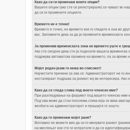
Како да си ги променам моите опции?
Вашите опции (ако сте се регистрирале) се чуваат во н
да си ги промените опциите.
Времето не е точно!
Времето е точно, но времето кое го гледате е она во дру
вас. Запомнете дека за да ја промените временската зона
Ја променив временската зона но времето уште е греш
Ако сте сигурни дека сте ја подесиле вашата временска
подржува автоматска промена на времето, па за време н
Мојот роден јазик го нема во списокот!
Најчестите причини за ова се: Администраторот не го и
инсталираат подршка за јазикот кој ве интересира. Ако 
Како да се гледа слика под моето членско име?
При разгледување на форумот под вашето членско име мож
Под ова може да стои поголема слика која се вика аватар
желбата на администраторот и прашајте го зошто.
Како да го променам мојот ранк?
Воглавно не можете вие да си го менувате ранкот (ранко
на мислењат кои сте ги испратиле и да се идентифицир