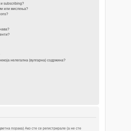
и subscribing?
уми или мислења?
ions?
анава?
менти?
?
некоја нелегална (вулгарна) содржина?
ветна порака) Ако сте се регистрирале (а не сте