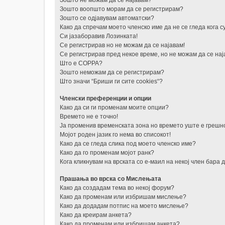
Зошто не можам да се најавам?
Зошто воопшто морам да се регистрирам?
Зошто се одјавувам автоматски?
Како да спречам моето членско име да не се гледа кога 
Си јазаборавив Лозинката!
Се регистрирав но не можам да се најавам!
Се регистрирав пред некое време, но не можам да се нај
Што е COPPA?
Зошто неможам да се регистрирам?
Што значи “Бриши ги сите cookies“?
Членски преференции и опции
Како да си ги променам моите опции?
Времето не е точно!
Ја променив временската зона но времето уште е грешн
Мојот роден јазик го нема во списокот!
Како да се гледа слика под моето членско име?
Како да го променам мојот ранк?
Кога кликнувам на врската со е-маил на некој член бара 
Прашања во врска со Мислењата
Како да создадам тема во некој форум?
Како да променам или избришам мислење?
Како да додадам потпис на моето мислење?
Како да креирам анкета?
Како да променам или избришам анкета?