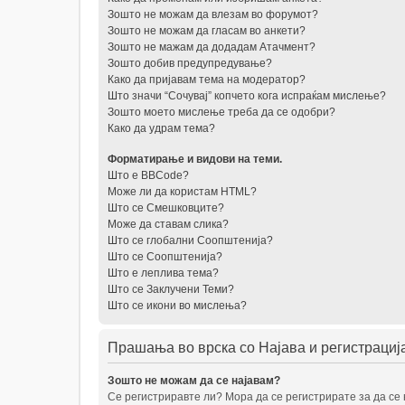
Зошто не можам да влезам во форумот?
Зошто не можам да гласам во анкети?
Зошто не мажам да додадам Атачмент?
Зошто добив предупредување?
Како да пријавам тема на модератор?
Што значи “Сочувај” копчето кога испраќам мислење?
Зошто моето мислење треба да се одобри?
Како да удрам тема?
Форматирање и видови на теми.
Што е BBCode?
Може ли да користам HTML?
Што се Смешковците?
Може да ставам слика?
Што се глобални Соопштенија?
Што се Соопштенија?
Што е леплива тема?
Што се Заклучени Теми?
Што се икони во мислења?
Прашања во врска со Најава и регистрациј
Зошто не можам да се најавам?
Се регистриравте ли? Мора да се регистрирате за да се н