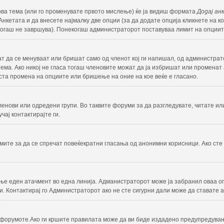
нова тема (или го променувате првото мислење) ќе ја видиш формата
Додај ан
нкетата и да внесете најмалку две опции (за да додате опција кликнете на к
никогаш не завршува). Понекогаш администраторот поставуваа лимит на опциит
ат да се менуваат или бришат само од членот кој ги напишал, од администра
ма. Ако никој не гласа тогаш членовите можат да ја избришат или променат а
ста промена на опциите или бришење на оние на кое веќе е гласано.
ленови или одредени групи. Во таквите форуми за да разгледувате, читате ил
чај контактирајте ги.
ите за да се спречат повеќекратни гласања од анонимни корисници. Ако сте 
е еден атачмент во една линија. Адманистраторот може ја забранил оваа оп
. Контактирај го Администраторот ако не сте сигурни дали може да ставате 
форумотe.Ако ги кршите правилата може да ви биде издадено предупредува