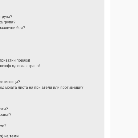
 група?
а група?
 различни бои?
?
!
приватни пораки!
некоја од оваа страна!
противници?
од мојата листа на пријатели или противници?
тати?
рана!?
еми?
s) на теми