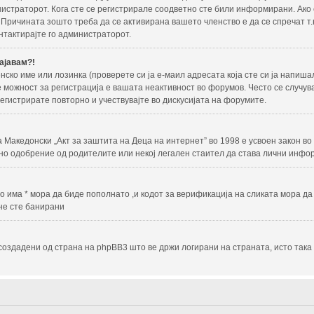
нистраторот. Кога сте се регистрирале соодветно сте били информирани. Ако
 Причината зошто треба да се активирана вашето членство е да се спречат т.
нтактирајте го администраторот.
ајавам?!
нско име или лозинка (проверете си ја е-маил адресата која сте си ја напи
не можност за регистрација е вашата неактивност во форумов. Често се случу
егистрирате повторно и учествувајте во дискусијата на форумите.
и на Македонски „Акт за заштита на Деца на интернет” во 1998 е усвоен зако
но одобрение од родителите или некој легален стаител да става лични инфо
 има * мора да биде пополнато ,и кодот за верификација на сликата мора д
 не сте банирани
) создадени од страна на phpBB3 што ве држи логирани на страната, исто та