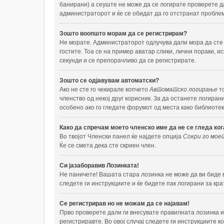
банирани) а сеуште не може да се логирате проверете дал
администраторот и ќе се обидат да го отстранат проблем
Зошто воопшто морам да се регистрирам?
Не морате. Администраторот одлучува дали мора да сте 
гостите. Тоа се на пример аватар слики, лични пораки, и
секунди и се препорачливо да се регистрирате.
Зошто се одјавувам автоматски?
Ако не сте го чекирале копчето
Автоматско логирање
то
членство од некој друг корисник. За да останете логира
особено ако го гледате форумот од места како библиотек
Како да спречам моето членско име да не се гледа ко
Во твојот Членски панел ќе најдете опција
Сокри го моет
Ќе се смета дека сте скриен член.
Си јазаборавив Лозинката!
Не паничете! Вашата стара лозинка не може да ви биде в
следете ги инструкциите и ќе бидете пак логирани за кра
Се регистрирав но не можам да се најавам!
Прво проверете дали ги внесувате правилната лозинка и 
регистриравте. Во овој случај следете ги инструкциите 