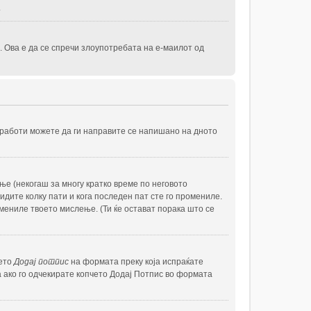
.
 Ова е да се спречи злоупотребата на е-маилот од
е работи можете да ги направите се напишано на дното
е (некогаш за многу кратко време по неговото
идите колку пати и кога последен пат сте го промениле.
омениле твоето мислење. (Ти ќе остават порака што се
чето
Додај потпис
на формата преку која испраќате
а ако го одчекирате копчето Додај Потпис во формата