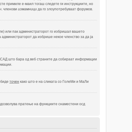
 сте примиле е-маил тогаш следете ги инструкциите, но
н. членови
измамници
да го злоупотребуваат форумов.
шале) или пак администраторот го избришал вашето
ва администраторот да избрише некое членство за да ја
н во САД што бара од веб страните да собираат информации
рмации.
а биде
точен
како што е на сликата со ГолеМи и МаЛи
ка дозволува пратење на функциите снаместени осд