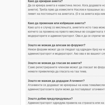
Како да креирам анкета?
Да се креира анкета е навистина лесно. Кога додавате 
анкети). Треба прво да измислите Наслов и прашање за А
лимит на постоењето на анкетата. (0 е за анкета која 
Како да променам или избришам анкета?
Како што е случај со мислењата, анкетите исто така мож
копчето за промена на првото мислење во соодветната те
модераторите и администраторот. Ова е да се спречи че
Зошто не можам да влезам во форумот?
Некои форуми можат да се гледаат од одреден број на ч
администраторот и модераторот. Ако ова е во вашиот слу
Зошто не можам да гласам во анкети?
Само регистрираните членови можат да гласаат во форум
немате привилегија да гласата на таа тема.
Зошто не мажам да додадам Атачмент?
Атачменти се додаваат во креирање на нова тема/мислењ
администратоските групи може да поставуваат атачменти
Зошто добив предупредување?
Администраторот одредува правила на страната или на 