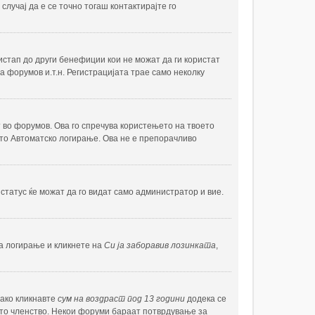
случај да е се точно тогаш контактирајте го
истап до други бенефиции кои не можат да ги користат
на форумов и.т.н. Регистрацијата трае само неколку
 во форумов. Ова го спречува користењето на твоето
чето Автоматско логирање. Ова не е препорачливо
статус ќе можат да го видат само администратор и вие.
за логирање и кликнете на
Си ја заборавив лозинката
,
 ако кликнавте
сум на воздраст под 13 години
додека се
оето членство. Некои форуми бараат потврдување за