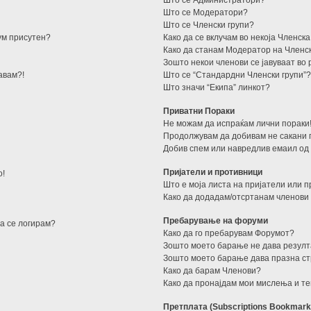
Што се Администратори?
Што се Модератори?
Што се Членски групи?
сум присутен?
Како да се вклучам во некоја Членска
Како да станам Модератор на Членск
Зошто некои членови се јавуваат во
авам?!
Што се “Стандардни Членски групи”
Што значи “Екипа” линкот?
Приватни Пораки
Не можам да испраќам лични пораки
Продолжувам да добивам не сакани 
Добив спем или навредлив емаил од 
Пријатели и противници
о!
Што е моја листа на пријатели или 
Како да додадам/отсртанам членови 
Пребарување на форуми
да се логирам?
Како да го пребарувам Форумот?
Зошто моето барање не дава резул
Зошто моето барање дава празна ст
Како да барам Членови?
Како да пронајдам мои мислења и т
Претплата (Subscriptions Bookmark