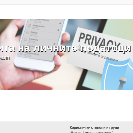
ита на личните податоци
 АЗЛП
Кориснички степени и групи