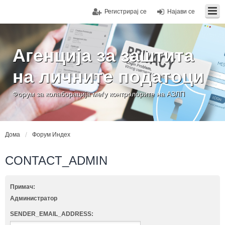
Регистрирај се
Најави се
Агенција за заштита
на личните податоци
Форум за колаборација меѓу контролорите на АЗЛП
Дома
Форум Индех
CONTACT_ADMIN
Примач:
Администратор
SENDER_EMAIL_ADDRESS: