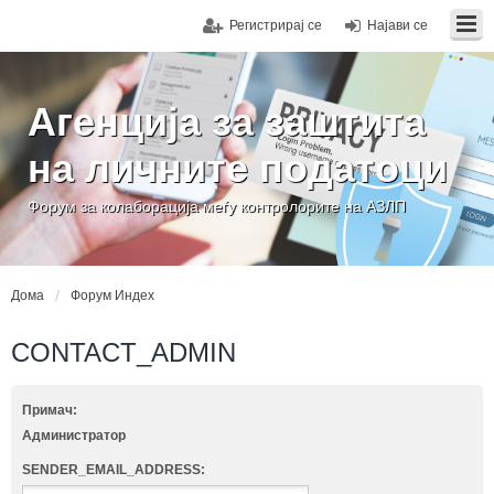
Регистрирај се
Најави се
Агенција за заштита
на личните податоци
Форум за колаборација меѓу контролорите на АЗЛП
Дома
Форум Индех
CONTACT_ADMIN
Примач:
Администратор
SENDER_EMAIL_ADDRESS: