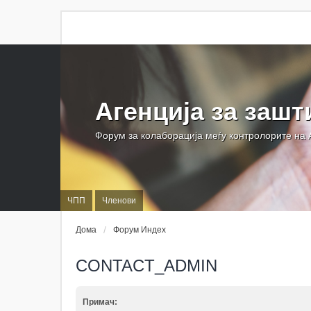
Агенција за зашт
Форум за колаборација меѓу контролорите на
ЧПП
Членови
Дома
Форум Индех
CONTACT_ADMIN
Примач: