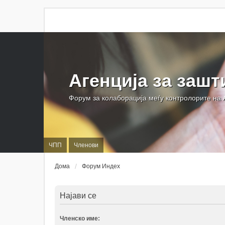
Агенција за зашт
Форум за колаборација меѓу контролорите на
ЧПП
Членови
Дома
Форум Индех
Најави се
Членско име: