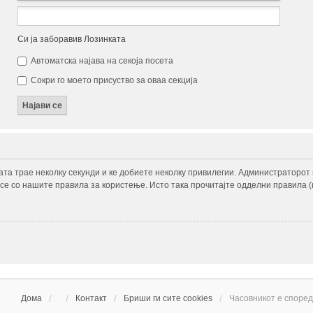
Си ја заборавив Лозинката
Автоматска најава на секоја посета
Сокри го моето присуство за оваа секција
јата трае неколку секунди и ке добиете неколку привилегии. Администраторот
се со нашите правила за користење. Исто така прочитајте одделни правила (к
Дома
Контакт
Бриши ги сите cookies
Часовникот е според