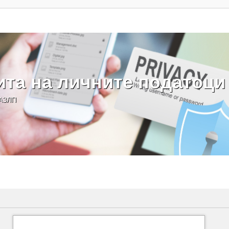
ита на личните податоци
 АЗЛП