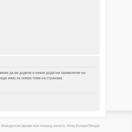
 може да ви додели и некои додатни привилегии на
аде има) за секоја тема на странава.
 Македонско време или според зоната: Array Europe/Skopje