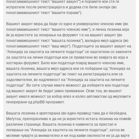
понатамамошниот текст “вашиот акаунт”) и пораките кои сте ги
испратиле после регистрацијата и додека сте биле онлајн (во
понатамамошниот текст “вашите пораки”).
Вашиот акаунт мора да биде со едно и универзално членско име (во
понатамамошниот текст “вашето членско име”), и лична лозинка која
ќе ја користите за логирање на форумот т.е на вашиот акаунт (во
понатамамошниот текст “вашата лозинка”), валидна мејл адреса (во
понатамамошниот текст “ваш мејл”). Податоците за вашиот акаунт на
“Агенција за заштита на личните податоци” се заштитени со законите
за заштита на лични податоци кои се приватени во земјата во која е
хостиран форумот. Било кои податоци покрај вашето членско име,
вашата лозинка, вашата мејл адреса кои се побарани од “Агенција за
заштита на личните податоци” во текот на регистрацијата или се
задолжителни, во надлежност на “Агенција за заштита на личните
податоци”. Во сите случаи имате можност да изберете кои податоци
од вашиот акаунт ќе бидат јавно прикажани. Осве тоа, во вашиот
акаунт имате можност за избор влез и излез автоматски од мејловите
генерирани од phpBB програмот.
Вашата лозинка е криптирана (во еден-правец) така да е безбедна.
Меѓутоа, препорачливо е да не ја користите истата лозинка на повеќе
различни страници. Вашата лозинка е наменета за пристап и
логирање на “Агенција за заштита на личните податоци”, затоа ве
молиме чувајте ја внимателно и ни под какви околности не ја да вајте