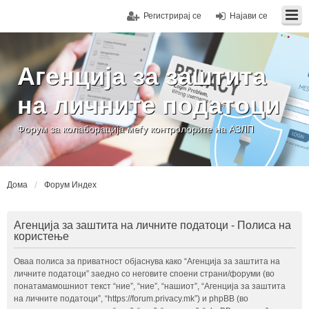
Регистрирај се
Најави се
Агенција за заштита
на личните податоци
Форум за колаборација меѓу контролорите на АЗЛП
Дома
Форум Индех
Агенција за заштита на личните податоци - Полиса на
користење
Оваа полиса за приватност објаснува како “Агенција за заштита на
личните податоци” заедно со неговите споени страни/форуми (во
понатамамошниот текст “ние”, “ние”, “нашиот”, “Агенција за заштита
на личните податоци”, “https://forum.privacy.mk”) и phpBB (во