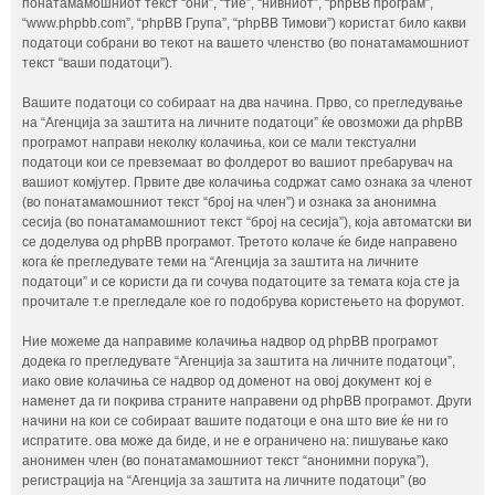
понатамамошниот текст “они”, “тие”, “нивниот”, “phpBB програм”,
“www.phpbb.com”, “phpBB Група”, “phpBB Тимови”) користат било какви
податоци собрани во текот на вашето членство (во понатамамошниот
текст “ваши податоци”).
Вашите податоци со собираат на два начина. Прво, со прегледување
на “Агенција за заштита на личните податоци” ќе овозможи да phpBB
програмот направи неколку колачиња, кои се мали текстуални
податоци кои се превземаат во фолдерот во вашиот пребарувач на
вашиот комјутер. Првите две колачиња содржат само ознака за членот
(во понатамамошниот текст “број на член”) и ознака за анонимна
сесија (во понатамамошниот текст “број на сесија”), која автоматски ви
се доделува од phpBB програмот. Третото колаче ќе биде направено
кога ќе прегледувате теми на “Агенција за заштита на личните
податоци” и се користи да ги сочува податоците за темата која сте ја
прочитале т.е прегледале кое го подобрува користењето на форумот.
Ние можеме да направиме колачиња надвор од phpBB програмот
додека го прегледувате “Агенција за заштита на личните податоци”,
иако овие колачиња се надвор од доменот на овој документ кој е
наменет да ги покрива страните направени од phpBB програмот. Други
начини на кои се собираат вашите податоци е она што вие ќе ни го
испратите. ова може да биде, и не е ограничено на: пишување како
анонимен член (во понатамамошниот текст “анонимни порука”),
регистрација на “Агенција за заштита на личните податоци” (во