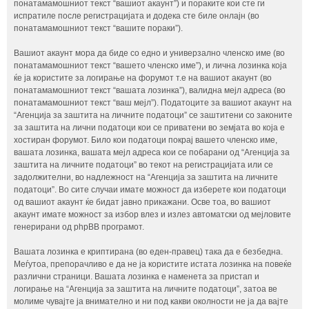
понатамамошниот текст “вашиот акаунт”) и пораките кои сте ги
испратиле после регистрацијата и додека сте биле онлајн (во
понатамамошниот текст “вашите пораки”).
Вашиот акаунт мора да биде со едно и универзално членско име (во
понатамамошниот текст “вашето членско име”), и лична лозинка која
ќе ја користите за логирање на форумот т.е на вашиот акаунт (во
понатамамошниот текст “вашата лозинка”), валидна мејл адреса (во
понатамамошниот текст “ваш мејл”). Податоците за вашиот акаунт на
“Агенција за заштита на личните податоци” се заштитени со законите
за заштита на лични податоци кои се приватени во земјата во која е
хостиран форумот. Било кои податоци покрај вашето членско име,
вашата лозинка, вашата мејл адреса кои се побарани од “Агенција за
заштита на личните податоци” во текот на регистрацијата или се
задолжителни, во надлежност на “Агенција за заштита на личните
податоци”. Во сите случаи имате можност да изберете кои податоци
од вашиот акаунт ќе бидат јавно прикажани. Осве тоа, во вашиот
акаунт имате можност за избор влез и излез автоматски од мејловите
генерирани од phpBB програмот.
Вашата лозинка е криптирана (во еден-правец) така да е безбедна.
Меѓутоа, препорачливо е да не ја користите истата лозинка на повеќе
различни страници. Вашата лозинка е наменета за пристап и
логирање на “Агенција за заштита на личните податоци”, затоа ве
молиме чувајте ја внимателно и ни под какви околности не ја да вајте