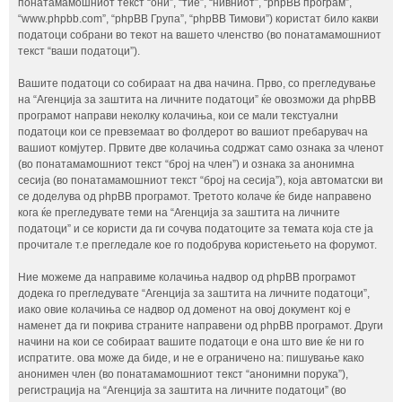
понатамамошниот текст “они”, “тие”, “нивниот”, “phpBB програм”,
“www.phpbb.com”, “phpBB Група”, “phpBB Тимови”) користат било какви
податоци собрани во текот на вашето членство (во понатамамошниот
текст “ваши податоци”).
Вашите податоци со собираат на два начина. Прво, со прегледување
на “Агенција за заштита на личните податоци” ќе овозможи да phpBB
програмот направи неколку колачиња, кои се мали текстуални
податоци кои се превземаат во фолдерот во вашиот пребарувач на
вашиот комјутер. Првите две колачиња содржат само ознака за членот
(во понатамамошниот текст “број на член”) и ознака за анонимна
сесија (во понатамамошниот текст “број на сесија”), која автоматски ви
се доделува од phpBB програмот. Третото колаче ќе биде направено
кога ќе прегледувате теми на “Агенција за заштита на личните
податоци” и се користи да ги сочува податоците за темата која сте ја
прочитале т.е прегледале кое го подобрува користењето на форумот.
Ние можеме да направиме колачиња надвор од phpBB програмот
додека го прегледувате “Агенција за заштита на личните податоци”,
иако овие колачиња се надвор од доменот на овој документ кој е
наменет да ги покрива страните направени од phpBB програмот. Други
начини на кои се собираат вашите податоци е она што вие ќе ни го
испратите. ова може да биде, и не е ограничено на: пишување како
анонимен член (во понатамамошниот текст “анонимни порука”),
регистрација на “Агенција за заштита на личните податоци” (во