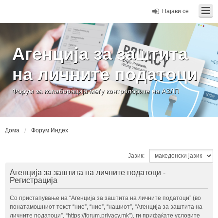
Најави се
Агенција за заштита
на личните податоци
Форум за колаборација меѓу контролорите на АЗЛП
Дома
Форум Индех
Јазик:
Агенција за заштита на личните податоци -
Регистрација
Со пристапување на “Агенција за заштита на личните податоци” (во
понатамошниот текст “ние”, “ние”, “нашиот”, “Агенција за заштита на
личните податоци”, “https://forum.privacy.mk”), ги прифаќате условите