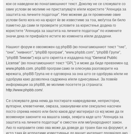
кои се наведени во понатамошниот текст. Доколку не се сложувате со
овие услови ве молиме не пристапувајте и/или користите “Агенција за
заштита на личните податоци”. Ние можеме да ги промениме овие
услови било кога но на крајот ќе ве известиме за тоа, меѓутоа би било
паметно да сами ги проверите условите за користење додека го
користите “Агенција за заштита на личните податоци” по измените
значи дека ги прифаќате истите во изменета и/или додадени.
Нашиот форум е овозможен од phpBB (во понатамошниот текст “тие”,
“они”, “нивниот”, “phpBB програм”, “www.phpbb.com”, “phpBB Групи”,
“phpBB Тимови”) која што скрипта е издадена под “
General Public
License
” (во понатамошниот текст “GPL”) и може да биде превземен од
www.phpbb.com
. phpBB програм само ги олеснува разговорите на
мрежата, phpBB Група не е одговорна за она што се одобрува и/или не
одобрува како дозволена садржина и/или однесување. За повеќе
информации за phpBB, ве молиме посетете ја страната:
http://www.phpbb.com/
.
Се сложувате дека нема да постирате навредувачки, непристојни,
вулгарни, клеветнички, омраза, заканувачки или сексуално насочен
посто спрема некого или било каков друг материјал со кој може да ги
возменири законите на вашата замја, земјата каде што “Агенција за
заштита на личните податоци” е сместен или меѓународниот закон.
Ако го направите сево ова може да доведе до траен бан на форумот, и
исто така ќе испратиме известување до вашит интернет провајдер ако