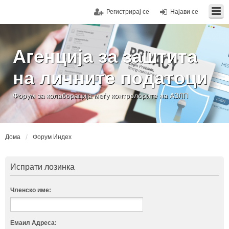
Регистрирај се
Најави се
Агенција за заштита
на личните податоци
Форум за колаборација меѓу контролорите на АЗЛП
Дома
Форум Индех
Испрати лозинка
Членско име:
Емаил Адреса: