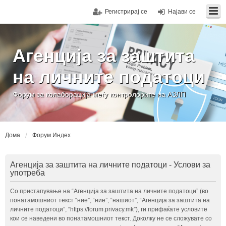
Регистрирај се
Најави се
Агенција за заштита
на личните податоци
Форум за колаборација меѓу контролорите на АЗЛП
Дома
Форум Индех
Агенција за заштита на личните податоци - Услови за
употреба
Со пристапување на “Агенција за заштита на личните податоци” (во
понатамошниот текст “ние”, “ние”, “нашиот”, “Агенција за заштита на
личните податоци”, “https://forum.privacy.mk”), ги прифаќате условите
кои се наведени во понатамошниот текст. Доколку не се сложувате со