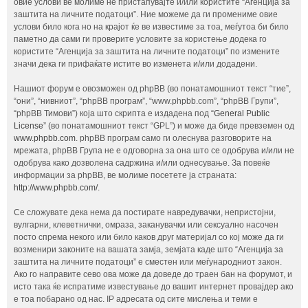
овие услови ве молиме не пристапувајте и/или користите “Агенција за
заштита на личните податоци”. Ние можеме да ги промениме овие
услови било кога но на крајот ќе ве известиме за тоа, меѓутоа би било
паметно да сами ги проверите условите за користење додека го
користите “Агенција за заштита на личните податоци” по измените
значи дека ги прифаќате истите во изменета и/или додадени.
Нашиот форум е овозможен од phpBB (во понатамошниот текст “тие”,
“они”, “нивниот”, “phpBB програм”, “www.phpbb.com”, “phpBB Групи”,
“phpBB Тимови”) која што скрипта е издадена под “
General Public
License
” (во понатамошниот текст “GPL”) и може да биде превземен од
www.phpbb.com
. phpBB програм само ги олеснува разговорите на
мрежата, phpBB Група не е одговорна за она што се одобрува и/или не
одобрува како дозволена садржина и/или однесување. За повеќе
информации за phpBB, ве молиме посетете ја страната:
http://www.phpbb.com/
.
Се сложувате дека нема да постирате навредувачки, непристојни,
вулгарни, клеветнички, омраза, заканувачки или сексуално насочен
посто спрема некого или било каков друг материјал со кој може да ги
возменири законите на вашата замја, земјата каде што “Агенција за
заштита на личните податоци” е сместен или меѓународниот закон.
Ако го направите сево ова може да доведе до траен бан на форумот, и
исто така ќе испратиме известување до вашит интернет провајдер ако
е тоа побарано од нас. IP адресата од сите мислења и теми е